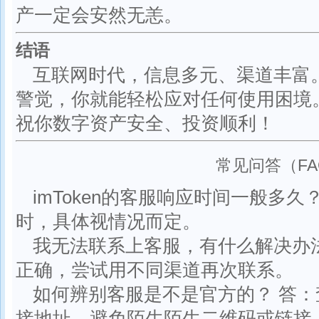
产一定会安然无恙。
结语
互联网时代，信息多元、渠道丰富
警觉，你就能轻松应对任何使用困境
祝你数字资产安全、投资顺利！
常见问答（FA
imToken的客服响应时间一般多
时，具体视情况而定。
我无法联系上客服，有什么解决办
正确，尝试用不同渠道再次联系。
如何辨别客服是不是官方的？ 答
接地址，避免陌生陌生二维码或链接