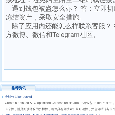
遇到钱包被盗怎么办？ 答：立即
冻结资产，采取安全措施。
除了应用内还能怎么样联系客服？
方微博、微信和Telegram社区。
推荐资讯
冷钱包 tokenpocket
Create a detailed SEO-optimized Chinese article about “冷钱
有个性，满足阅读体验的多样性，确保具有高搜索引擎可读性，并包含结论与五个FAQ。 冷