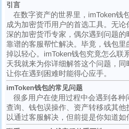
引言
在数字资产的世界里，imToken
成为加密货币用户的首选工具。无论
深的加密货币专家，偶尔遇到问题的
靠谱的客服帮忙解决。毕竟，钱包里
掉以轻心。imToken钱包究竟怎么
天我就来为你详细解答这个问题，同
让你在遇到困难时能得心应手。
imToken钱包的常见问题
很多用户在使用过程中会遇到各种
查询、钱包误操作、资产转移或其他
以通过客服解决，但前提是你知道如