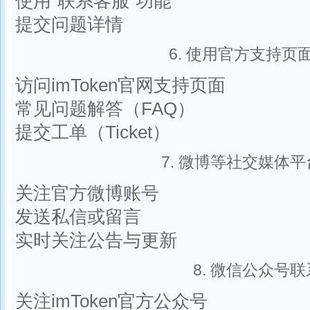
使用“联系客服”功能
提交问题详情
6. 使用官方支持页
访问imToken官网支持页面
常见问题解答（FAQ）
提交工单（Ticket）
7. 微博等社交媒体
关注官方微博账号
发送私信或留言
实时关注公告与更新
8. 微信公众号
关注imToken官方公众号